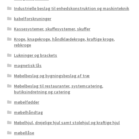
Industrielle beslag til enhedskonstruktion og maskinteknik
kabelforskruninger
Kassesystemer, skuffesystemer, skuffer
Kroge, knagekroge, håndklædekroge, kraftige kroge,
rebkroge
Lukninger og brackets
magnetisk lås
Møbelbeslag og bygningsbeslag af træ
Møbelbeslag til restauranter, systemcatering,
butiksindretning og catering
møbelfødder
møbelhåndtag
Møbelhjul, drejelige hjul samt stolehjul og kraftige hjul
møbellåse