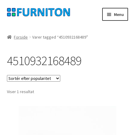
Spring
Spring
Menu
til
til
navigation
indhold
Min konto
Forside
Varer tagged “4510932168489”
Vores partnere
4510932168489
privatliv
fortrydelsesret
Viser 1 resultat
Kontakt
aftryk
Betingelser