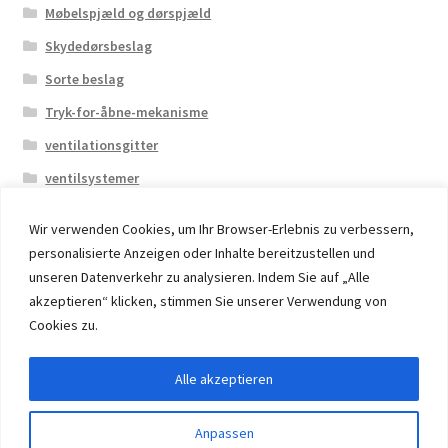
Møbelspjæld og dørspjæld
Skydedørsbeslag
Sorte beslag
Tryk-for-åbne-mekanisme
ventilationsgitter
ventilsystemer
Wir verwenden Cookies, um Ihr Browser-Erlebnis zu verbessern,
personalisierte Anzeigen oder Inhalte bereitzustellen und
unseren Datenverkehr zu analysieren. Indem Sie auf „Alle
akzeptieren“ klicken, stimmen Sie unserer Verwendung von
© 2026 Eruon Trade UG, Germany, member of the ERUON
Cookies zu.
Group. High quality Furniture Fittings and Components
Alle akzeptieren
Withdraw from contract
Anpassen