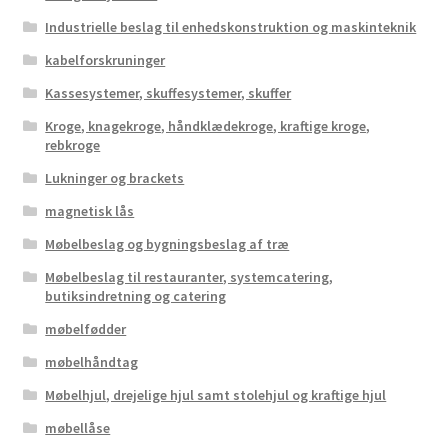
Industrielle beslag til enhedskonstruktion og maskinteknik
kabelforskruninger
Kassesystemer, skuffesystemer, skuffer
Kroge, knagekroge, håndklædekroge, kraftige kroge,
rebkroge
Lukninger og brackets
magnetisk lås
Møbelbeslag og bygningsbeslag af træ
Møbelbeslag til restauranter, systemcatering,
butiksindretning og catering
møbelfødder
møbelhåndtag
Møbelhjul, drejelige hjul samt stolehjul og kraftige hjul
møbellåse