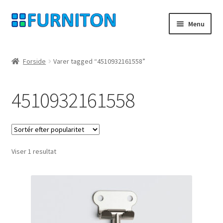
Spring
Spring
Menu
til
til
navigation
indhold
Min konto
Forside
Varer tagged “4510932161558”
Vores partnere
4510932161558
privatliv
fortrydelsesret
Viser 1 resultat
Kontakt
aftryk
Betingelser