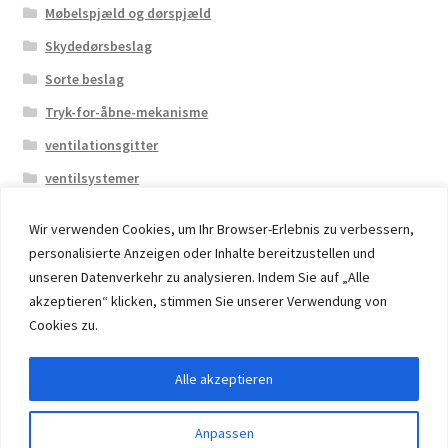
Møbelspjæld og dørspjæld
Skydedørsbeslag
Sorte beslag
Tryk-for-åbne-mekanisme
ventilationsgitter
ventilsystemer
Wir verwenden Cookies, um Ihr Browser-Erlebnis zu verbessern,
personalisierte Anzeigen oder Inhalte bereitzustellen und
unseren Datenverkehr zu analysieren. Indem Sie auf „Alle
akzeptieren“ klicken, stimmen Sie unserer Verwendung von
© 2026 Eruon Trade UG, Germany, member of the ERUON
Cookies zu.
Group. High quality Furniture Fittings and Components
Alle akzeptieren
Withdraw from contract
Anpassen