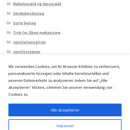
Møbelspjæld og dørspjæld
Skydedørsbeslag
Sorte beslag
Tryk-for-åbne-mekanisme
ventilationsgitter
ventilsystemer
Wir verwenden Cookies, um Ihr Browser-Erlebnis zu verbessern,
personalisierte Anzeigen oder Inhalte bereitzustellen und
unseren Datenverkehr zu analysieren. Indem Sie auf „Alle
akzeptieren“ klicken, stimmen Sie unserer Verwendung von
© 2026 Eruon Trade UG, Germany, member of the ERUON
Cookies zu.
Group. High quality Furniture Fittings and Components
Alle akzeptieren
Withdraw from contract
Anpassen