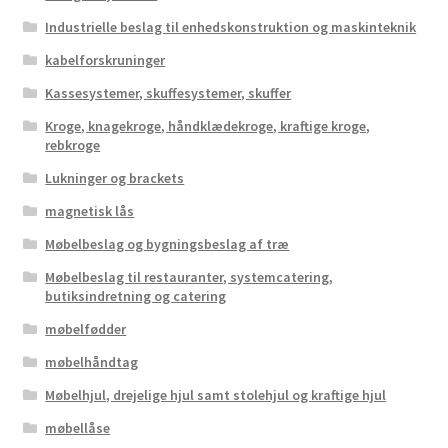
Industrielle beslag til enhedskonstruktion og maskinteknik
kabelforskruninger
Kassesystemer, skuffesystemer, skuffer
Kroge, knagekroge, håndklædekroge, kraftige kroge,
rebkroge
Lukninger og brackets
magnetisk lås
Møbelbeslag og bygningsbeslag af træ
Møbelbeslag til restauranter, systemcatering,
butiksindretning og catering
møbelfødder
møbelhåndtag
Møbelhjul, drejelige hjul samt stolehjul og kraftige hjul
møbellåse