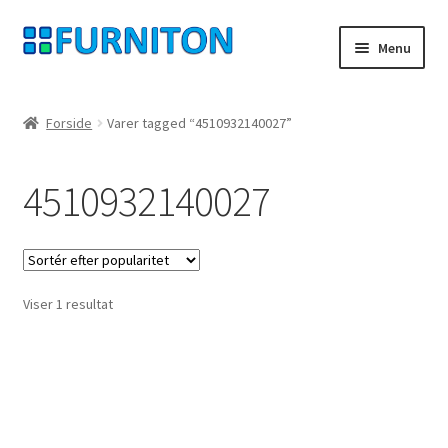
Spring
Spring
Menu
til
til
navigation
indhold
Min konto
Forside
Varer tagged “4510932140027”
Vores partnere
4510932140027
privatliv
fortrydelsesret
Viser 1 resultat
Kontakt
aftryk
Betingelser