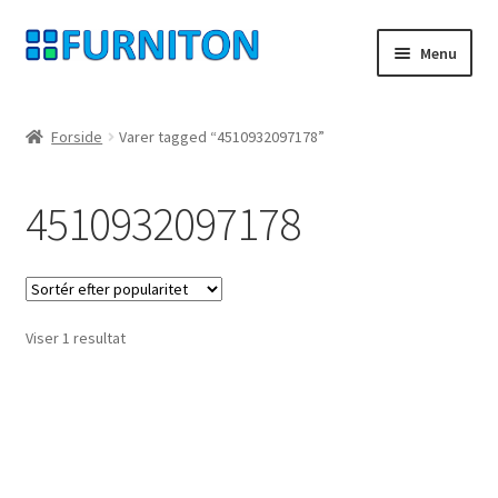
Spring
Spring
Menu
til
til
navigation
indhold
Min konto
Forside
Varer tagged “4510932097178”
Vores partnere
4510932097178
privatliv
fortrydelsesret
Viser 1 resultat
Kontakt
aftryk
Betingelser