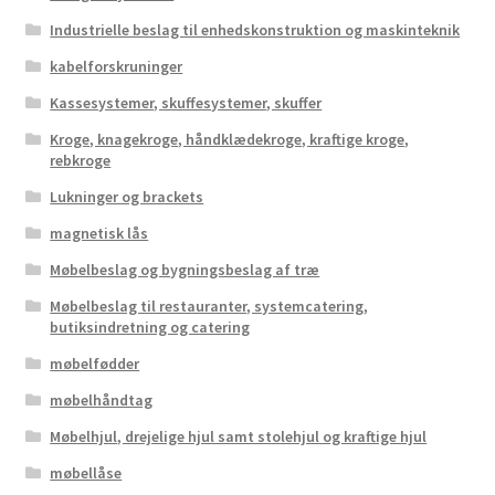
Industrielle beslag til enhedskonstruktion og maskinteknik
kabelforskruninger
Kassesystemer, skuffesystemer, skuffer
Kroge, knagekroge, håndklædekroge, kraftige kroge,
rebkroge
Lukninger og brackets
magnetisk lås
Møbelbeslag og bygningsbeslag af træ
Møbelbeslag til restauranter, systemcatering,
butiksindretning og catering
møbelfødder
møbelhåndtag
Møbelhjul, drejelige hjul samt stolehjul og kraftige hjul
møbellåse