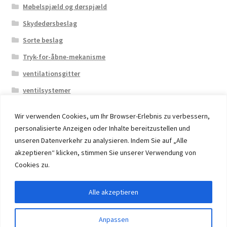
Møbelspjæld og dørspjæld
Skydedørsbeslag
Sorte beslag
Tryk-for-åbne-mekanisme
ventilationsgitter
ventilsystemer
Wir verwenden Cookies, um Ihr Browser-Erlebnis zu verbessern,
personalisierte Anzeigen oder Inhalte bereitzustellen und
unseren Datenverkehr zu analysieren. Indem Sie auf „Alle
akzeptieren“ klicken, stimmen Sie unserer Verwendung von
© 2026 Eruon Trade UG, Germany, member of the ERUON
Cookies zu.
Group. High quality Furniture Fittings and Components
Alle akzeptieren
Withdraw from contract
Anpassen