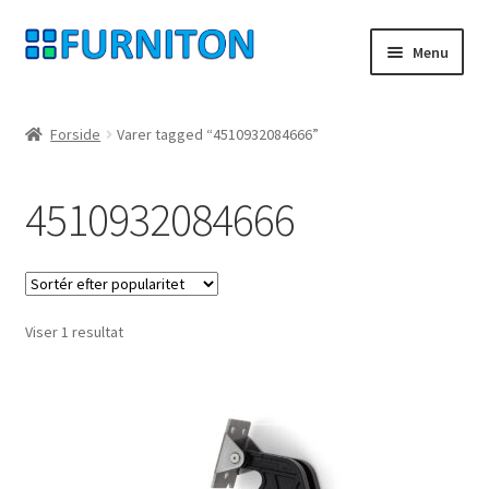
Spring
Spring
Menu
til
til
navigation
indhold
Min konto
Forside
Varer tagged “4510932084666”
Vores partnere
4510932084666
privatliv
fortrydelsesret
Viser 1 resultat
Kontakt
aftryk
Betingelser