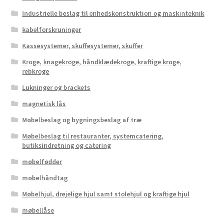
Industrielle beslag til enhedskonstruktion og maskinteknik
kabelforskruninger
Kassesystemer, skuffesystemer, skuffer
Kroge, knagekroge, håndklædekroge, kraftige kroge,
rebkroge
Lukninger og brackets
magnetisk lås
Møbelbeslag og bygningsbeslag af træ
Møbelbeslag til restauranter, systemcatering,
butiksindretning og catering
møbelfødder
møbelhåndtag
Møbelhjul, drejelige hjul samt stolehjul og kraftige hjul
møbellåse