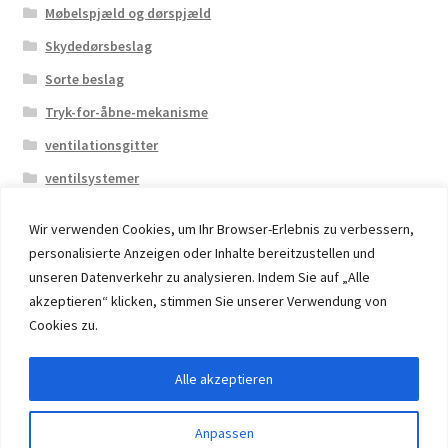
Møbelspjæld og dørspjæld
Skydedørsbeslag
Sorte beslag
Tryk-for-åbne-mekanisme
ventilationsgitter
ventilsystemer
Wir verwenden Cookies, um Ihr Browser-Erlebnis zu verbessern,
personalisierte Anzeigen oder Inhalte bereitzustellen und
unseren Datenverkehr zu analysieren. Indem Sie auf „Alle
akzeptieren“ klicken, stimmen Sie unserer Verwendung von
© 2026 Eruon Trade UG, Germany, member of the ERUON
Cookies zu.
Group. High quality Furniture Fittings and Components
Alle akzeptieren
Withdraw from contract
Anpassen