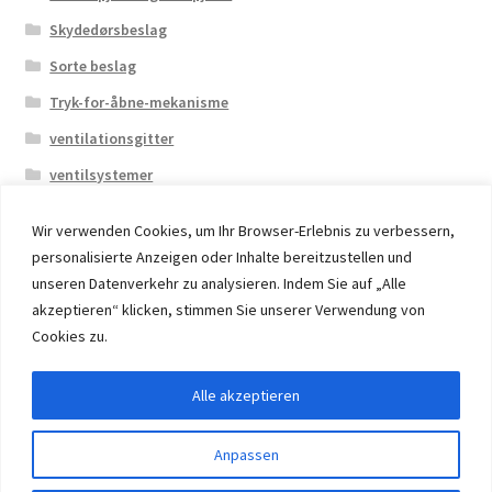
Skydedørsbeslag
Sorte beslag
Tryk-for-åbne-mekanisme
ventilationsgitter
ventilsystemer
Wir verwenden Cookies, um Ihr Browser-Erlebnis zu verbessern,
personalisierte Anzeigen oder Inhalte bereitzustellen und
unseren Datenverkehr zu analysieren. Indem Sie auf „Alle
akzeptieren“ klicken, stimmen Sie unserer Verwendung von
© 2026 Eruon Trade UG, Germany, member of the ERUON
Cookies zu.
Group. High quality Furniture Fittings and Components
Alle akzeptieren
Withdraw from contract
Anpassen