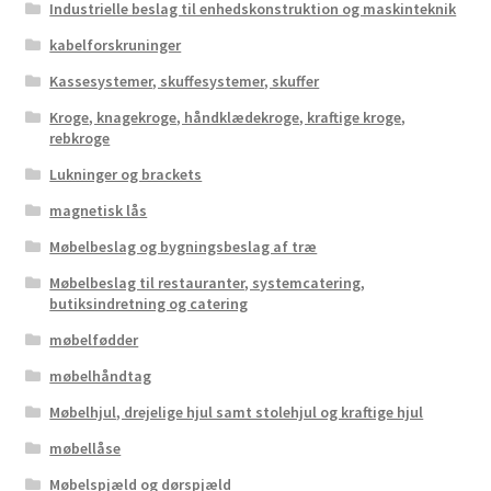
Industrielle beslag til enhedskonstruktion og maskinteknik
kabelforskruninger
Kassesystemer, skuffesystemer, skuffer
Kroge, knagekroge, håndklædekroge, kraftige kroge,
rebkroge
Lukninger og brackets
magnetisk lås
Møbelbeslag og bygningsbeslag af træ
Møbelbeslag til restauranter, systemcatering,
butiksindretning og catering
møbelfødder
møbelhåndtag
Møbelhjul, drejelige hjul samt stolehjul og kraftige hjul
møbellåse
Møbelspjæld og dørspjæld