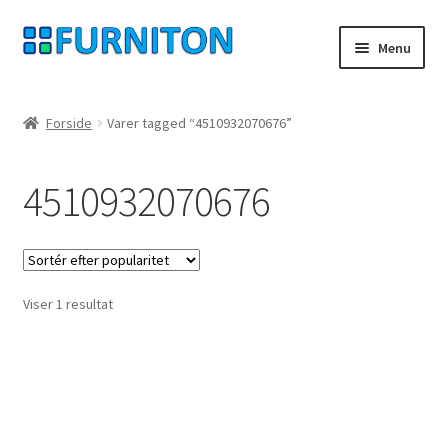
Spring
Spring
Menu
til
til
navigation
indhold
Min konto
Forside
Varer tagged “4510932070676”
Vores partnere
4510932070676
privatliv
fortrydelsesret
Viser 1 resultat
Kontakt
aftryk
Betingelser