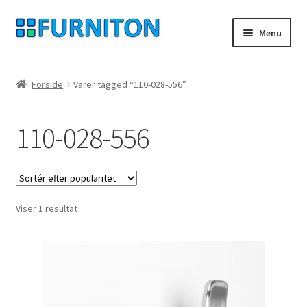
Spring
Spring
Menu
til
til
navigation
indhold
Min konto
Forside
Varer tagged “110-028-556”
Vores partnere
110-028-556
privatliv
fortrydelsesret
Viser 1 resultat
Kontakt
aftryk
Betingelser