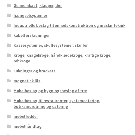
Gennemkast, klapper, dør
hængselsystemer
Industrielle beslag til enhedskonstruktion og maskinteknik
kabelforskruninger
Kassesystemer, skuffesystemer, skuffer
Kroge, knagekroge, håndklædekroge, kraftige kroge,
rebkroge
Lukninger og brackets
magnetisk lås
Møbelbeslag og bygningsbeslag af træ
Møbelbeslag til restauranter, systemcatering,
butiksindretning og catering
møbelfødder
møbelhåndtag