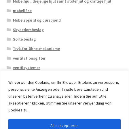
Møbelhjul, drejelige hjul samt stolehjul og kraftige hjul
møbellåse
Møbelspjæld og dørspjæld
Skydedørsbeslag
Sorte beslag
Tryk-for-åbne-mekanisme
ventilationsgitter
ventilsystemer
Wir verwenden Cookies, um Ihr Browser-Erlebnis zu verbessern,
personalisierte Anzeigen oder Inhalte bereitzustellen und
unseren Datenverkehr zu analysieren. Indem Sie auf „Alle
akzeptieren“ klicken, stimmen Sie unserer Verwendung von
© 2026 Eruon Trade UG, Germany, member of the ERUON
Cookies zu.
Group. High quality Furniture Fittings and Components
Alle akzeptieren