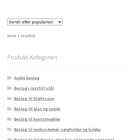
Viser 1 resultat
Produkt-Kategorien
Andre beslag
Beslag i rustfrit stål
Beslag til flightcase
Beslag til glas og spejle
Beslag til kontormøbler
Beslag til reolsystemer, væghylder og hylder
Beslag til tinyhouse, mini hus og levende container